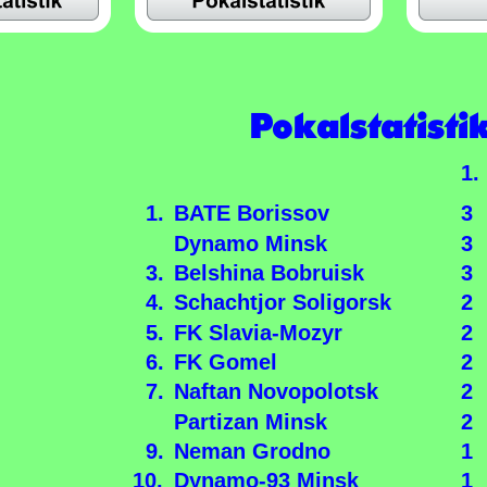
Pokalstatisti
1.
  1.
BATE Borissov
3
Dynamo Minsk
3
  3.
Belshina Bobruisk
3
  4.
Schachtjor Soligorsk
2
  5.
FK Slavia-Mozyr
2
  6.
FK Gomel
2
  7.
Naftan Novopolotsk
2
Partizan Minsk  
2
  9.
Neman Grodno
1
10.
Dynamo-93 Minsk
1