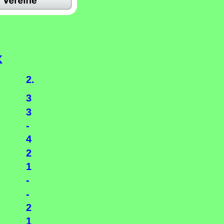
k
2.
3
3
-
4
2
1
-
-
2
1